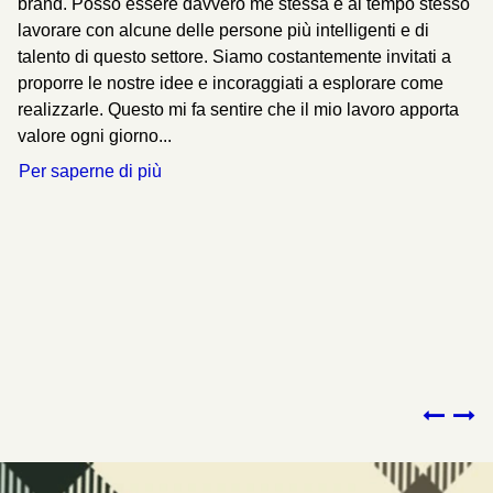
o e
brand. Posso essere davvero me stessa e al tempo stesso
sp
È
lavorare con alcune delle persone più intelligenti e di
co
talento di questo settore. Siamo costantemente invitati a
se
proporre le nostre idee e incoraggiati a esplorare come
cr
realizzarle. Questo mi fa sentire che il mio lavoro apporta
in
valore ogni giorno...
am
oi
op
Per saperne di più
id
i
la
di
Pe