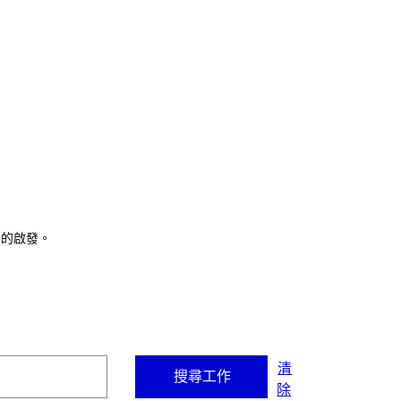
的啟發。​
清
除