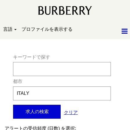
言語
プロファイルを表示する
検索結果:
"ITALY".
キーワードで探す
都市
クリア
アラートの受信頻度 (日数) を選択: